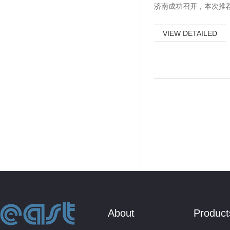
济南成功召开，本次推
一场专场产品推荐会，
山东省城市建设设计院
VIEW DETAILED
筑规划勘察设计研究院
总经理张建新对公司产
政项目、进展情况以及
分的肯定。 本次产品
上了一个新的
About
Product