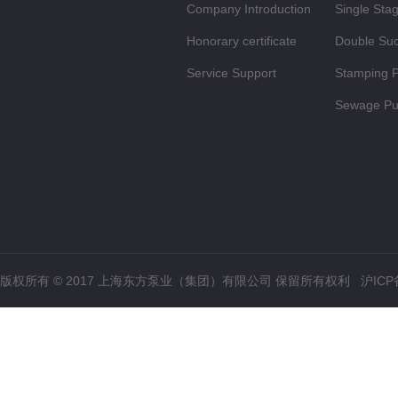
Company Introduction
Single Sta
Honorary certificate
Centrifuga
Double Su
Service Support
Stamping 
Sewage P
版权所有 © 2017 上海东方泵业（集团）有限公司 保留所有权利 沪IC